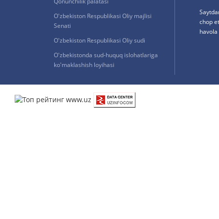
Qonunchilik palatasi
Saytda
O'zbekiston Respublikasi Oliy majlisi
chop e
Senati
havola 
O'zbekiston Respublikasi Oliy sudi
O'zbekistonda sud-huquq islohatlariga
ko'maklashish loyihasi