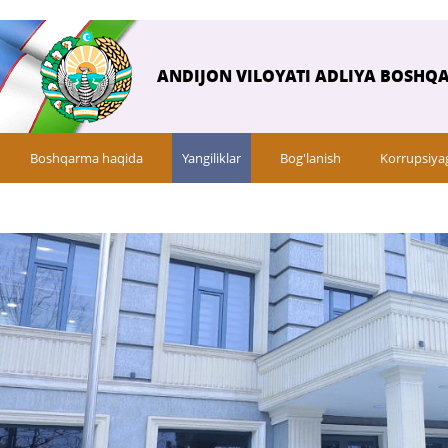
ANDIJON VILOYATI ADLIYA BOSHQ
Boshqarma haqida
Yangiliklar
Bog'lanish
Korrupsiya
So‘rovnomalar