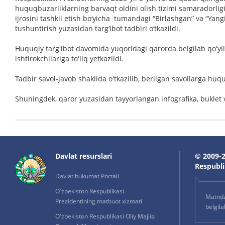
huquqbuzarliklarning barvaqt oldini olish tizimi samaradorligin
ijrosini tashkil etish bo‘yicha tumandagi “Birlashgan” va “Ya
tushuntirish yuzasidan targ‘ibot tadbiri o‘tkazildi.
Huquqiy targʻibot davomida yuqoridagi qarorda belgilab qoʻyil
ishtirokchilariga toʻliq yetkazildi.
Tadbir savol-javob shaklida oʻtkazilib, berilgan savollarga huqu
Shuningdek, qaror yuzasidan tayyorlangan infografika, buklet va
Davlat resurslari
© 2009-2
Respublik
Davlat hukumat Portali
O'zbekiston Respublikasi
Matnda 
Prezidentining matbuot xizmati
belgil
O'zbekiston Respublikasi Oliy Majlisi