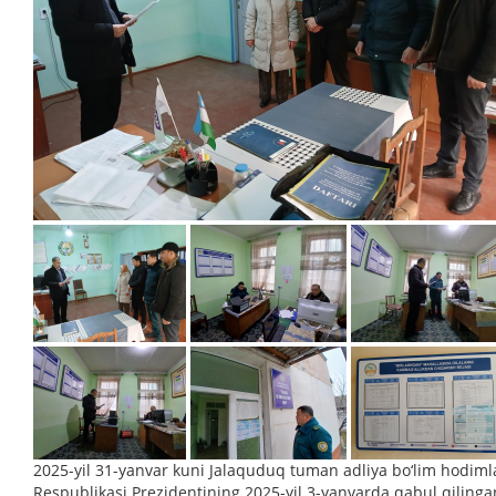
2025-yil 31-yanvar kuni Jalaquduq tuman adliya bo‘lim hodiml
Respublikasi Prezidentining 2025-yil 3-yanvarda qabul qilinga