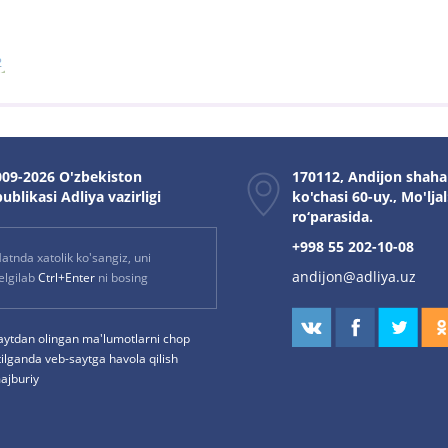
09-2026 O'zbekiston
170112, Andijon shaha
ublikasi Adliya vazirligi
ko'chasi 60-uy., Mo'ljal
ro‘parasida.
+998 55 202-10-08
atnda xatolik ko'sangiz, uni
andijon@adliya.uz
elgilab
Ctrl+Enter
ni bosing
aytdan olingan ma'lumotlarni chop
tilganda veb-saytga havola qilish
ajburiy