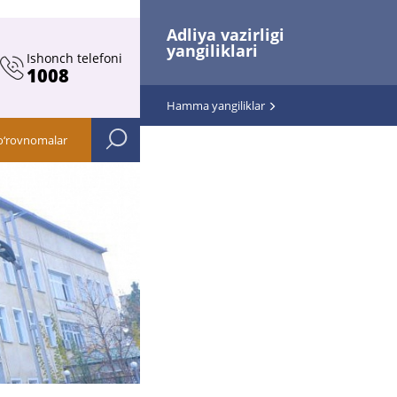
Adliya vazirligi
yangiliklari
Ishonch telefoni
1008
Hamma yangiliklar
o‘rovnomalar