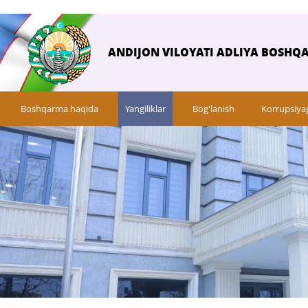
ANDIJON VILOYATI ADLIYA BOSHQ
Boshqarma haqida
Yangiliklar
Bog'lanish
Korrupsiya