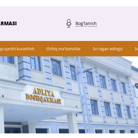
ARMASI
Bog'lanish
ga qarshi kurashish
Ochiq ma'lumotlar
So'ragan edingiz
S