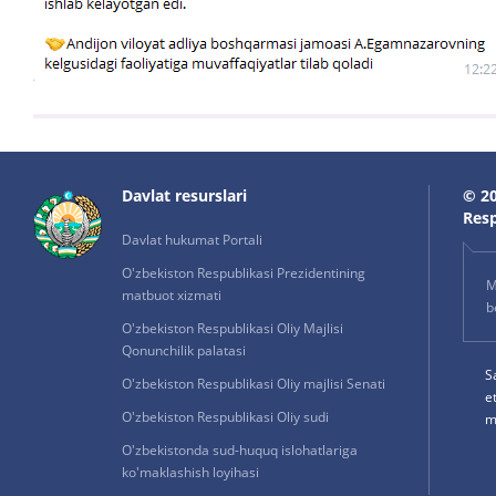
Davlat resurslari
© 20
Resp
Davlat hukumat Portali
O'zbekiston Respublikasi Prezidentining
M
matbuot xizmati
b
O'zbekiston Respublikasi Oliy Majlisi
Qonunchilik palatasi
S
O'zbekiston Respublikasi Oliy majlisi Senati
e
O'zbekiston Respublikasi Oliy sudi
m
O'zbekistonda sud-huquq islohatlariga
ko'maklashish loyihasi