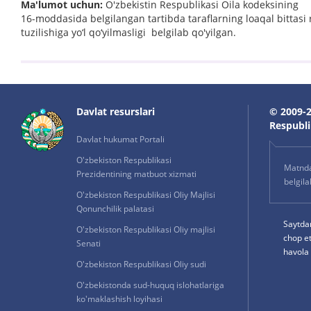
Ma'lumot uchun:
O'zbekistin Respublikasi Oila kodeksining
16-moddasida belgilangan tartibda taraflarning loaqal bittasi
tuzilishiga yo‘l qo‘yilmasligi belgilab qo'yilgan.
Davlat resurslari
© 2009-2
Respublik
Davlat hukumat Portali
O'zbekiston Respublikasi
Matnda 
Prezidentining matbuot xizmati
belgil
O'zbekiston Respublikasi Oliy Majlisi
Qonunchilik palatasi
Saytda
O'zbekiston Respublikasi Oliy majlisi
chop e
Senati
havola 
O'zbekiston Respublikasi Oliy sudi
O'zbekistonda sud-huquq islohatlariga
ko'maklashish loyihasi