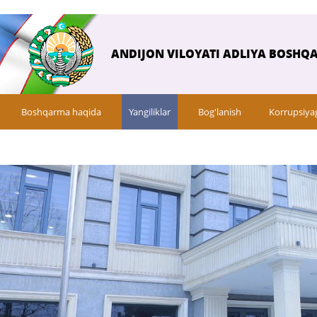
ANDIJON VILOYATI ADLIYA BOSHQ
Boshqarma haqida
Yangiliklar
Bog'lanish
Korrupsiya
So‘rovnomalar