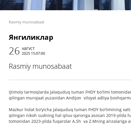
Rasmiy munosabaat
Янгиликлар
26
АВГУСТ
2025 15:07:00
Rasmiy munosabaat
Ijtimoiy tarmoqlarda Jalaquduq tuman FHDY bo'limi tomonidan
qilingan murojaat yuzasidan Andijon viloyat adliya boshqarma
Mazkur holat bo'yicha Jalaquduq tuman FHDY bo'limining xatt-h
qilingan nikoh sudning hal qiluv qaroriga asosan 2019-yilda 
tomonidan 2023-yilda fuqarolar A.Sh va Z.Mning arizalariga as