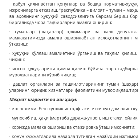
· қабул қилинаётган қонунлар ва бошқа норматив-ҳуқу
ижрочиларга етказиш, “республика – вилоят – туман – маҳ
ва аҳолининг ҳуқуқий саводсизлигига барҳам бериш бор
биргаликда чора-тадбирларни амалга ошириш;
· туманлар (шаҳарлар) ҳокимлари ва халқ депутатл
мамлакатимизда амалга оширилаётган ислоҳотларнинг м
ўтказиш;
· ҳуқуқни қўллаш амалиётини ўрганиш ва таҳлил қилиш
чиқиш;
· инсон ҳуқуқларини ҳимоя қилиш бўйича чора-тадбирл
мурожаатларини кўриб чиқиш;
· давлат органлари ва ташкилотларининг туман (шаҳар
уларнинг юридик хизматлари фаолиятини мувофиқлаштири
Меҳнат шароити ва иш ҳақи:
· иш режими: беш кунлик иш ҳафтаси, икки кун дам олиш ку
· муносиб иш ҳақи (мартаба даража-унвон, иш стажи, ойлик
· хорижда малака ошириш ва стажировка ўташ имконияти;
· қонун ҳужжатларида назарда тутилган мажбурий ижтимои