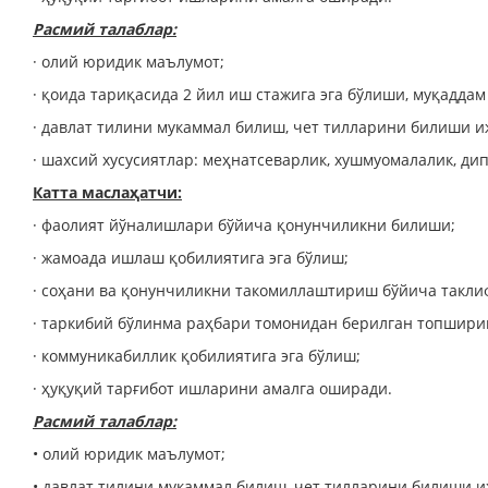
Расмий талаблар:
· олий юридик маълумот;
· қоида тариқасида 2 йил иш стажига эга бўлиши, муқадда
· давлат тилини мукаммал билиш, чет тилларини билиши и
· шахсий хусусиятлар: меҳнатсеварлик, хушмуомалалик, ди
Катта маслаҳатчи:
· фаолият йўналишлари бўйича қонунчиликни билиши;
· жамоада ишлаш қобилиятига эга бўлиш;
· соҳани ва қонунчиликни такомиллаштириш бўйича такли
· таркибий бўлинма раҳбари томонидан берилган топшир
· коммуникабиллик қобилиятига эга бўлиш;
· ҳуқуқий тарғибот ишларини амалга оширади.
Расмий талаблар:
• олий юридик маълумот;
• давлат тилини мукаммал билиш, чет тилларини билиши и