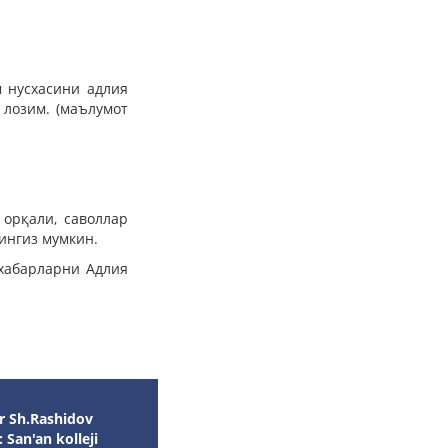
м нусхасини адлия
лозим. (маълумот
орқали, саволлар
нгиз мумкин.
 хабарларни Адлия
r Sh.Rashidov
: San'an kolleji