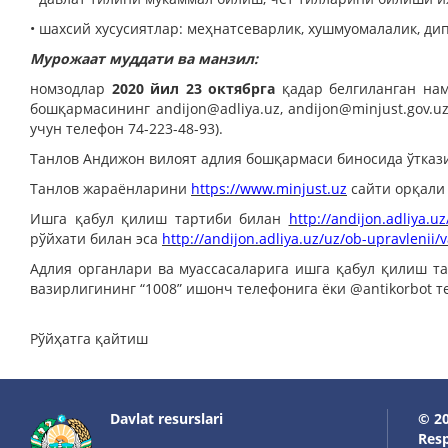
• шахсий хусусиятлар: меҳнатсеварлик, хушмуомалалик, ди
Мурожаат муддати ва манзил:
номзодлар
2020 йил 23 октябрга
қадар
белгиланган
нам
бошқармасининг
andijon@adliya.uz
,
andijon@minjust.gov.u
учун телефон 74-223-48-93).
Танлов Андижон вилоят адлия бошқармаси биносида ўткази
Танлов жараёнларини
https://www.minjust.uz
сайти орқали 
Ишга қабул қилиш тартиби билан
http://andijon.adliya.
рўйхати билан эса
http://andijon.adliya.uz/uz/ob-upravleni
Адлия органлари ва муассасаларига ишга қабул қилиш т
вазирлигининг “1008” ишонч телефонига ёки @antikorbot 
Рўйҳатга қайтиш
Davlat resurslari
© 20
Resp