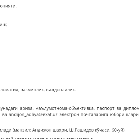
онияти.
лиш;
пломатия, вазминлик, виждонлилик.
унадаги
ариза, маълумотнома-объективка, паспорт ва дипло
z
ва
andijon_adliya@exat.uz
электрон почталарига юборишлари 
лади (манзил: Андижон шаҳри, Ш.Рашидов кўчаси, 60-уй).