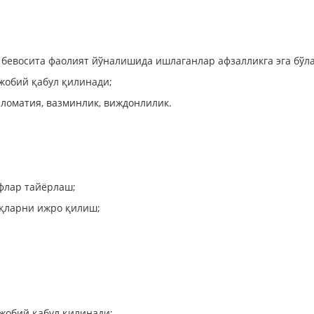
м бевосита фаолият йўналишида ишлаганлар афзалликга эга бўл
жобий қабул қилинади;
пломатия, вазминлик, виждонлилик.
флар тайёрлаш;
иқларни ижро қилиш;
жобий қабул қилинади;