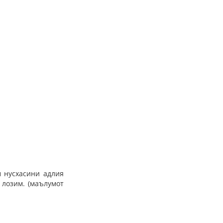
м нусхасини адлия
лозим. (маълумот