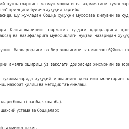
қий ҳужжатларнинг мазмун-моҳияти ва аҳамиятини туманлар
алла” принципи бўйича ҳуқуқий тарғибот
асида, шу жумладан бошқа ҳуқуқни муҳофаза қилувчи ва суд
ари Кенгашларининг норматив тусдаги қарорларини қону
ақсад ва вазифаларига мувофиқлиги нуқтаи назаридан ҳуқуқ
, унинг барқарорлиги ва бир хиллигини таъминлаш бўйича т
арни амалга ошириш, ўз ваколати доирасида жисмоний ва юр
) тузилмаларида ҳуқуқий ишларнинг ҳолатини мониторинг қ
ш, назорат қилиш ва методик таъминлаш.
нлари билан (шанба, якшанба);
 шахсий устама ва бошқалар);
й таъминот пакет.