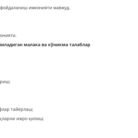
 фойдаланиш имконияти мавжуд.
онияти.
иладиган малака ва кўникма талаблар
ириш;
флар тайёрлаш;
иқларни ижро қилиш;