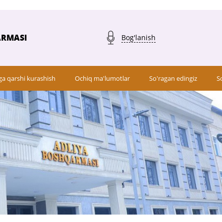
ARMASI
Bog'lanish
ga qarshi kurashish
Ochiq ma'lumotlar
So'ragan edingiz
S