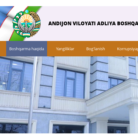
ANDIJON VILOYATI ADLIYA BOSHQ
Boshqarma haqida
Yangiliklar
Bog'lanish
Korrupsiya