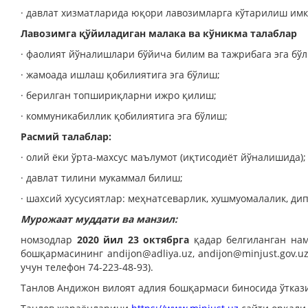
· давлат хизматларида юқори лавозимларга кўтарилиш имк
Лавозимга қўйиладиган малака ва кўникма талаблар
· фаолият йўналишлари бўйича билим ва тажрибага эга бў
· жамоада ишлаш қобилиятига эга бўлиш;
· берилган топшириқларни ижро қилиш;
· коммуникабиллик қобилиятига эга бўлиш;
Расмий талаблар:
· олий ёки ўрта-махсус маълумот (иқтисодиёт йўналишида);
· давлат тилини мукаммал билиш;
· шахсий хусусиятлар: меҳнатсеварлик, хушмуомалалик, ди
Мурожаат муддати ва манзил:
номзодлар
2020 йил 23 октябрга
қадар
белгиланган
нам
бошқармасининг
andijon@adliya.uz
,
andijon@minjust.gov.u
учун телефон 74-223-48-93).
Танлов Андижон вилоят адлия бошқармаси биносида ўткази