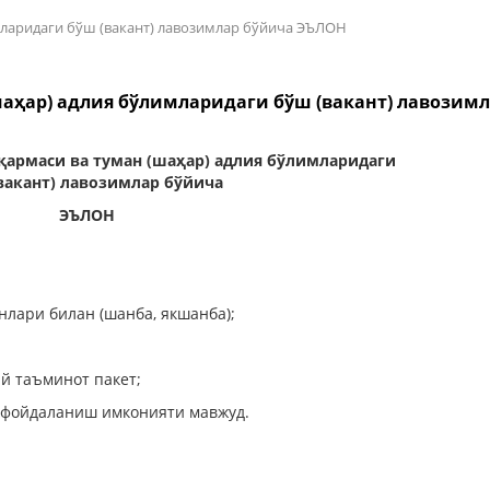
мларидаги бўш (вакант) лавозимлар бўйича ЭЪЛОН
аҳар) адлия бўлимларидаги бўш (вакант) лавозим
қармаси ва туман (шаҳар) адлия бўлимларидаги
вакант) лавозимлар бўйича
ЭЪЛОН
нлари билан (шанба, якшанба);
й таъминот пакет;
 фойдаланиш имконияти мавжуд.