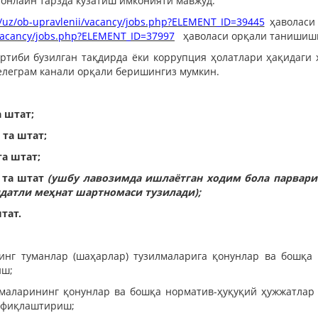
 онлайн тарзда кузатиш имконияти мавжуд.
uz/uz/ob-upravlenii/vacancy/jobs.php?ELEMENT_ID=39445
ҳаволаси 
i/vacancy/jobs.php?ELEMENT_ID=37997
ҳаволаси орқали танишиши
артиби бузилган тақдирда ёки коррупция ҳолатлари ҳақидаги
телеграм канали орқали беришингиз мумкин.
 штат;
 та штат;
а штат;
 та штат
(ушбу лавозимда ишлаётган ходим бола парвар
ддатли меҳнат шартномаси тузилади);
тат.
инг туманлар (шаҳарлар) тузилмаларига қонунлар ва бошқа 
иш;
илмаларининг қонунлар ва бошқа норматив-ҳуқуқий ҳужжатла
вофиқлаштириш;