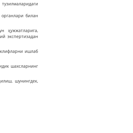
 тузилмаларидаги
 органлари билан
н ҳужжатларига,
ий экспертизадан
аклифларни ишлаб
идик шахсларнинг
илиш, шунингдек,