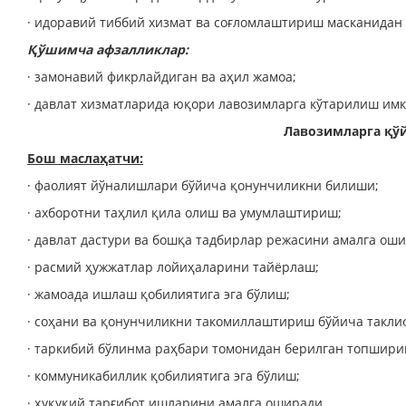
· идоравий тиббий хизмат ва соғломлаштириш масканидан
Қўшимча афзалликлар:
· замонавий фикрлайдиган ва аҳил жамоа;
· давлат хизматларида юқори лавозимларга кўтарилиш имк
Лавозимларга қўй
Бош маслаҳатчи:
· фаолият йўналишлари бўйича қонунчиликни билиши;
· ахборотни таҳлил қила олиш ва умумлаштириш;
· давлат дастури ва бошқа тадбирлар режасини амалга ош
· расмий ҳужжатлар лойиҳаларини тайёрлаш;
· жамоада ишлаш қобилиятига эга бўлиш;
· соҳани ва қонунчиликни такомиллаштириш бўйича такли
· таркибий бўлинма раҳбари томонидан берилган топшир
· коммуникабиллик қобилиятига эга бўлиш;
· ҳуқуқий тарғибот ишларини амалга оширади.