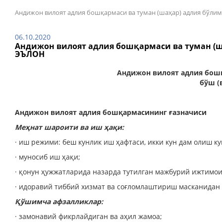
Андижон вилоят адлия бошқармаси ва туман (шаҳар) адлия бўли
06.10.2020
Андижон вилоят адлия бошқармаси ва туман (ш
ЭЪЛОН
Андижон вилоят адлия бош
бўш (
Андижон вилоят адлия бошқармасининг ғазначиси
Меҳнат шароити ва иш ҳақи:
· иш режими: беш кунлик иш ҳафтаси, икки кун дам олиш ку
· муносиб иш ҳақи;
· қонун ҳужжатларида назарда тутилган мажбурий ижтимои
· идоравий тиббий хизмат ва соғломлаштириш масканидан
Қўшимча афзалликлар:
· замонавий фикрлайдиган ва аҳил жамоа;