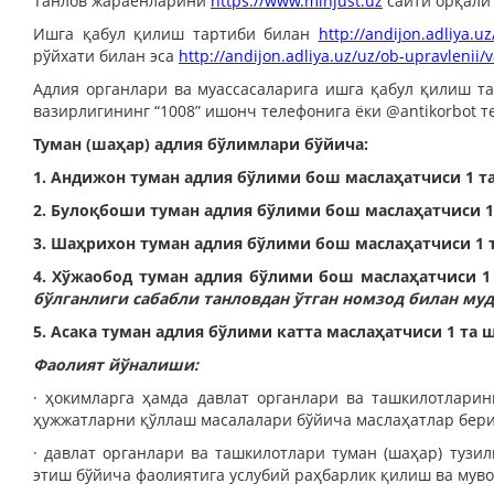
Танлов жараёнларини
https://www.minjust.uz
сайти орқали
Ишга қабул қилиш тартиби билан
http://andijon.adliya.
рўйхати билан эса
http://andijon.adliya.uz/uz/ob-upravleni
Адлия органлари ва муассасаларига ишга қабул қилиш т
вазирлигининг “1008” ишонч телефонига ёки @antikorbot 
Туман (шаҳар) адлия бўлимлари бўйича:
1. Андижон туман адлия бўлими бош маслаҳатчиси 1 та
2. Булоқбоши туман адлия бўлими бош маслаҳатчиси 1
3. Шаҳрихон туман адлия бўлими бош маслаҳатчиси 1 т
4. Хўжаобод туман адлия бўлими бош маслаҳатчиси 1
бўлганлиги сабабли танловдан ўтган номзод билан му
5. Асака туман адлия бўлими катта маслаҳатчиси 1 та ш
Фаолият йўналиши:
· ҳокимларга ҳамда давлат органлари ва ташкилотларин
ҳужжатларни қўллаш масалалари бўйича маслаҳатлар бер
· давлат органлари ва ташкилотлари туман (шаҳар) туз
этиш бўйича фаолиятига услубий раҳбарлик қилиш ва му