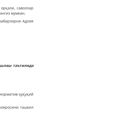
орқали, саволлар
нгиз мумкин.
 хабарларни Адлия
ишлаш таътилида
норматив-ҳуқуқий
р ижросини ташкил