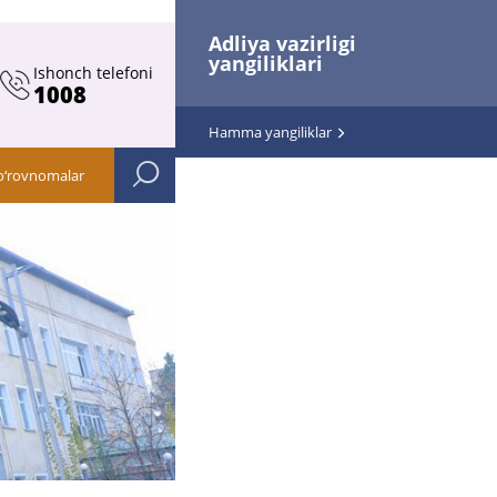
Adliya vazirligi
yangiliklari
Ishonch telefoni
1008
Hamma yangiliklar
o‘rovnomalar