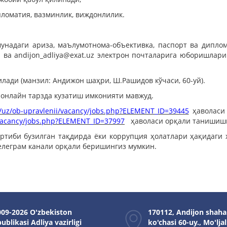
пломатия, вазминлик, виждонлилик.
унадаги
ариза, маълумотнома-объективка, паспорт ва дипло
z
ва
andijon_adliya@exat.uz
электрон почталарига юборишлари 
лади (манзил: Андижон шаҳри, Ш.Рашидов кўчаси, 60-уй).
онлайн тарзда кузатиш имконияти мавжуд.
uz/uz/ob-upravlenii/vacancy/jobs.php?ELEMENT_ID=39445
ҳаволаси 
i/vacancy/jobs.php?ELEMENT_ID=37997
ҳаволаси орқали танишиши
артиби бузилган тақдирда ёки коррупция ҳолатлари ҳақидаги
телеграм канали орқали беришингиз мумкин.
09-2026 O'zbekiston
170112, Andijon shaha
ublikasi Adliya vazirligi
ko'chasi 60-uy., Mo'ljal