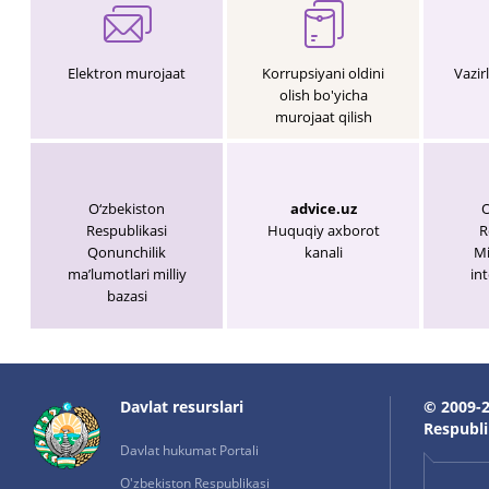
Elektron murojaat
Korrupsiyani oldini
Vazir
olish bo'yicha
murojaat qilish
O‘zbekiston
advice.uz
O
Respublikasi
Huquqiy axborot
R
Qonunchilik
kanali
Mi
maʼlumotlari milliy
int
bazasi
Davlat resurslari
© 2009-2
Respublik
Davlat hukumat Portali
O'zbekiston Respublikasi