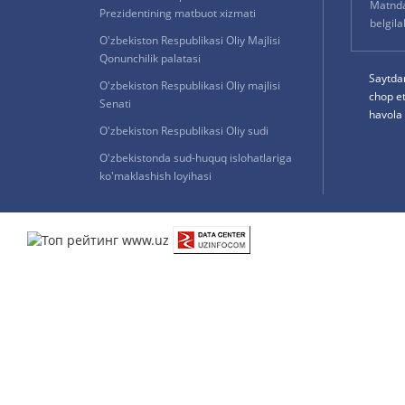
Matnda 
Prezidentining matbuot xizmati
belgil
O'zbekiston Respublikasi Oliy Majlisi
Qonunchilik palatasi
Saytda
O'zbekiston Respublikasi Oliy majlisi
chop e
Senati
havola 
O'zbekiston Respublikasi Oliy sudi
O'zbekistonda sud-huquq islohatlariga
ko'maklashish loyihasi